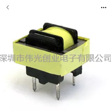
EE16型高频变压器